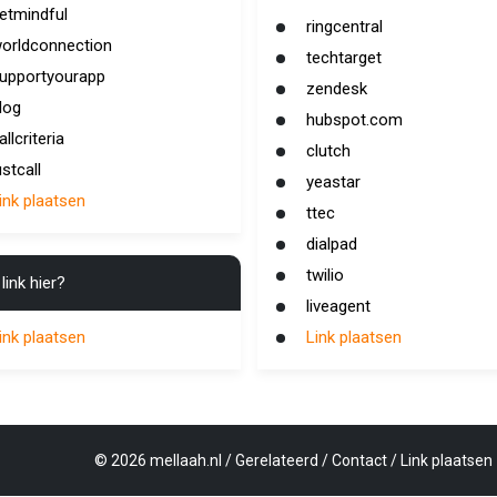
etmindful
ringcentral
orldconnection
techtarget
upportyourapp
zendesk
log
hubspot.com
allcriteria
clutch
ustcall
yeastar
ink plaatsen
ttec
dialpad
twilio
link hier?
liveagent
ink plaatsen
Link plaatsen
©
2026
mellaah.nl
/
Gerelateerd
/
Contact
/
Link plaatsen