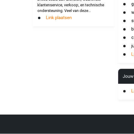
g
klantenservice, verkoop, en technische
ondersteuning. Veel van deze…
w
Link plaatsen
s
b
c
j
L
Jouw 
L