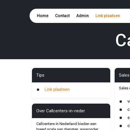
Home
Contact
Admin
Link plaatsen
C
Tips
Sales 
Sales 
Link plaatsen
v
c
Over Callcenters-in-neder
s
Callcenters in Nederland bieden een
c
breed scala aan diensten, waaronder