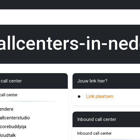
allcenters-in-ned
call center
Jouw link hier?
call center
Link plaatsen
endere
allcenterstudio
Inbound call center
corebuddyqa
Inbound call center
loudtalk